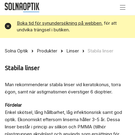
Boka tid för synundersökning på webben
, för att
Avvisa
undvika trängsel i butiken.
Solna Optik
Produkter
Linser
Stabila linser
Stabila linser
Man rekommenderar stabila linser vid keratokonus, torra
ögon, samt när astigmatismen överstiger 6 dioptrier.
Fördelar
Enkel skötsel, lång hållbarhet, låg infektionsrisk samt god
optik. Ekonomiskt eftersom linserna håller 3-5 år. Dessa
linser består i princip av silikon och PMMA (tillhör
plastgruppen akrylplast och används som ersättning för