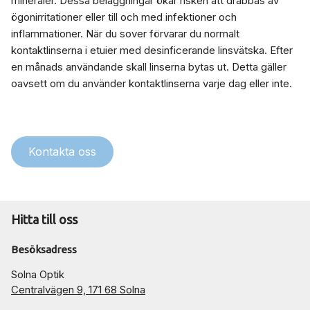
mineraler. Dessa beläggningar ökar risken att drabbas av
ögonirritationer eller till och med infektioner och
inflammationer. När du sover förvarar du normalt
kontaktlinserna i etuier med desinficerande linsvätska. Efter
en månads användande skall linserna bytas ut. Detta gäller
oavsett om du använder kontaktlinserna varje dag eller inte.
Kontakta oss
Hitta till oss
Besöksadress
Solna Optik
Centralvägen 9, 171 68 Solna