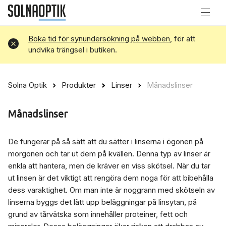
Boka tid för synundersökning på webben
, för att
Avvisa
undvika trängsel i butiken.
Solna Optik
Produkter
Linser
Månadslinser
Månadslinser
De fungerar på så sätt att du sätter i linserna i ögonen på
morgonen och tar ut dem på kvällen. Denna typ av linser är
enkla att hantera, men de kräver en viss skötsel. När du tar
ut linsen är det viktigt att rengöra dem noga för att bibehålla
dess varaktighet. Om man inte är noggrann med skötseln av
linserna byggs det lätt upp beläggningar på linsytan, på
grund av tårvätska som innehåller proteiner, fett och