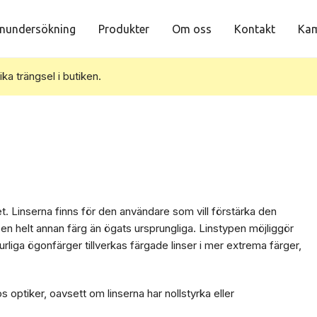
nundersökning
Produkter
Om oss
Kontakt
Kam
vika trängsel i butiken.
t. Linserna finns för den användare som vill förstärka den
en helt annan färg än ögats ursprungliga. Linstypen möjliggör
rliga ögonfärger tillverkas färgade linser i mer extrema färger,
s optiker, oavsett om linserna har nollstyrka eller