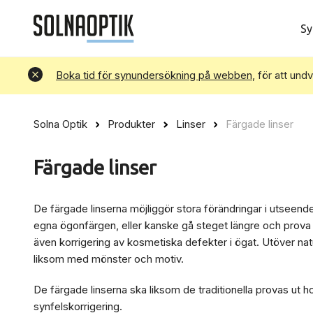
Sy
Avvisa
Boka tid för synundersökning på webben
, för att und
Solna Optik
Produkter
Linser
Färgade linser
Färgade linser
De färgade linserna möjliggör stora förändringar i utseende
egna ögonfärgen, eller kanske gå steget längre och prova 
även korrigering av kosmetiska defekter i ögat. Utöver natu
liksom med mönster och motiv.
De färgade linserna ska liksom de traditionella provas ut ho
synfelskorrigering.