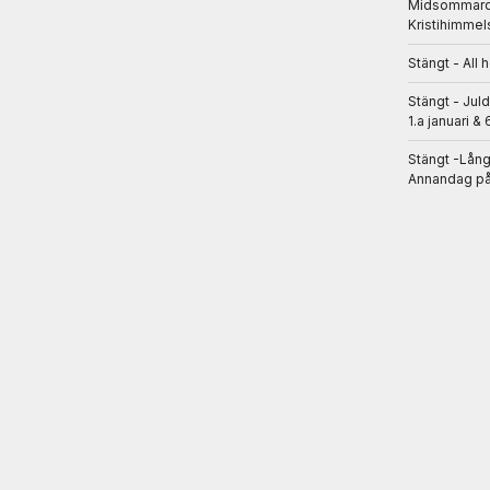
Midsommarda
Kristihimmel
Stängt - All 
Stängt - Jul
1.a januari & 
Stängt -Lån
Annandag på