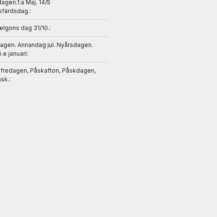
gen.1:a Maj. 14/5
sfärdsdag.:
helgons dag 31/10.:
dagen. Annandag jul. Nyårsdagen.
6.e januari:
gfredagen, Påskafton, Påskdagen,
sk.: