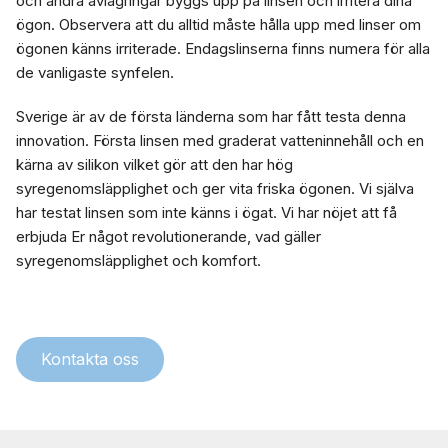
och andra avlagringar byggs upp på linsen och irritera dina
ögon. Observera att du alltid måste hålla upp med linser om
ögonen känns irriterade. Endagslinserna finns numera för alla
de vanligaste synfelen.
Sverige är av de första länderna som har fått testa denna
innovation. Första linsen med graderat vatteninnehåll och en
kärna av silikon vilket gör att den har hög
syregenomsläpplighet och ger vita friska ögonen. Vi själva
har testat linsen som inte känns i ögat. Vi har nöjet att få
erbjuda Er något revolutionerande, vad gäller
syregenomsläpplighet och komfort.
Kontakta oss