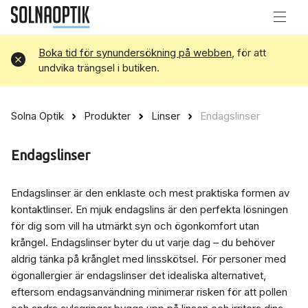
Boka tid för synundersökning på webben
, för att
Avvisa
undvika trängsel i butiken.
Solna Optik
Produkter
Linser
Endagslinser
Endagslinser
Endagslinser är den enklaste och mest praktiska formen av
kontaktlinser. En mjuk endagslins är den perfekta lösningen
för dig som vill ha utmärkt syn och ögonkomfort utan
krångel. Endagslinser byter du ut varje dag – du behöver
aldrig tänka på krånglet med linsskötsel. För personer med
ögonallergier är endagslinser det idealiska alternativet,
eftersom endagsanvändning minimerar risken för att pollen