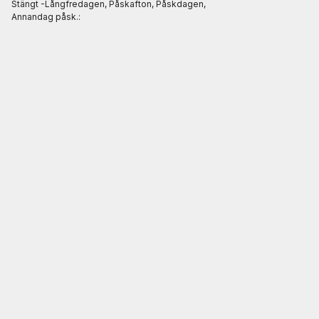
Stängt -Långfredagen, Påskafton, Påskdagen,
Annandag påsk.: