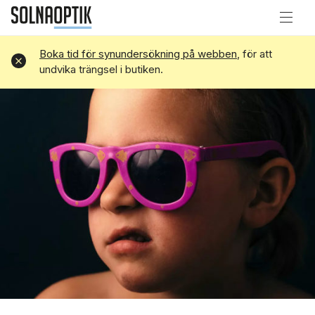
Boka tid för synundersökning på webben
, för att
Avvisa
undvika trängsel i butiken.